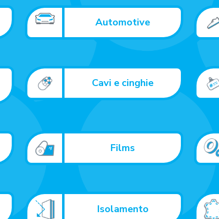
Automotive
Cavi e cinghie
Films
Isolamento
i