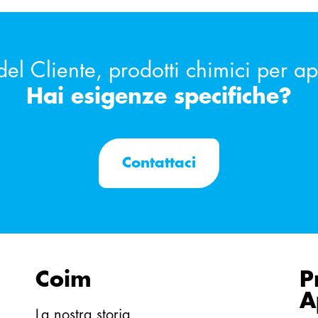
del Cliente, prodotti chimici per a
Hai esigenze specifiche?
Contattaci
Coim
P
A
La nostra storia