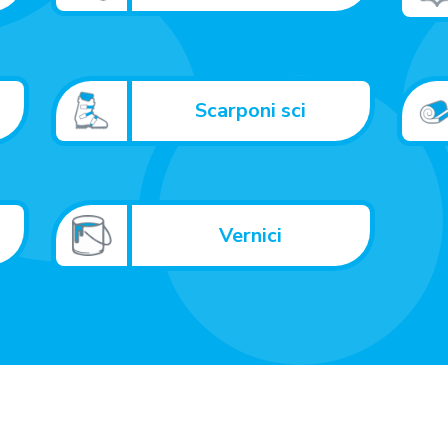
Scarponi sci
Vernici