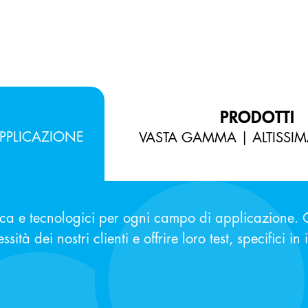
PRODOTTI
PPLICAZIONE
VASTA GAMMA | ALTISSIM
rca e tecnologici per ogni campo di applicazione. Q
sità dei nostri clienti e offrire loro test, specifici in