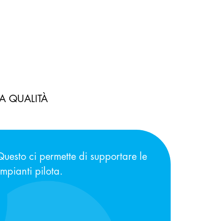
A QUALITÀ
uesto ci permette di supportare le
 impianti pilota.