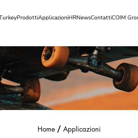
Turkey
Prodotti
Applicazioni
HR
News
Contatti
COIM Gro
/
Home
Applicazioni