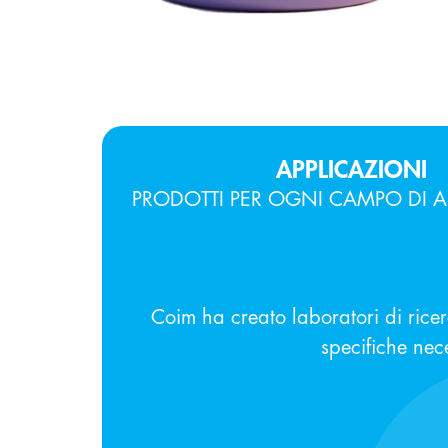
APPLICAZIONI
PRODOTTI PER OGNI CAMPO DI A
Coim ha creato laboratori di rice
specifiche neces