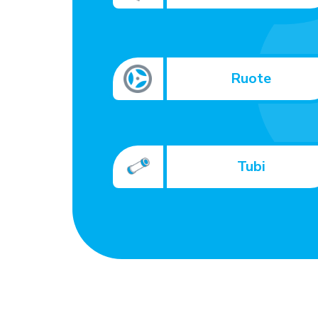
Ruote
Tubi