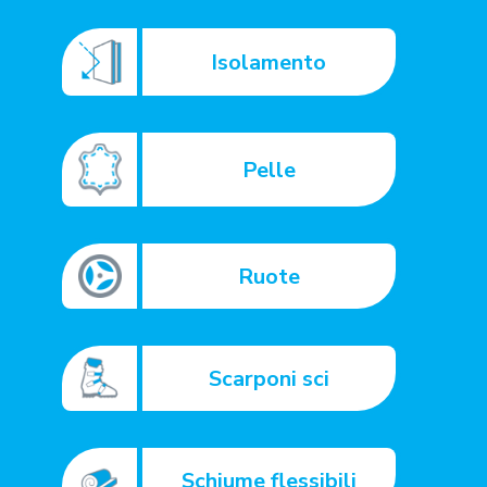
Isolamento
Pelle
Ruote
Scarponi sci
Schiume flessibili