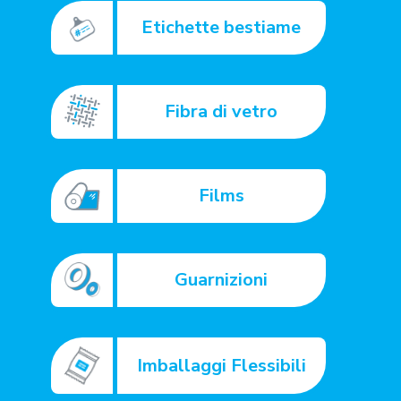
Etichette bestiame
Fibra di vetro
Films
Guarnizioni
Imballaggi Flessibili