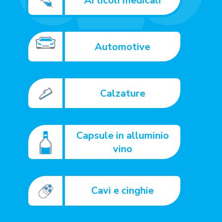
Articoli medicali
Automotive
Calzature
Capsule in alluminio
vino
Cavi e cinghie