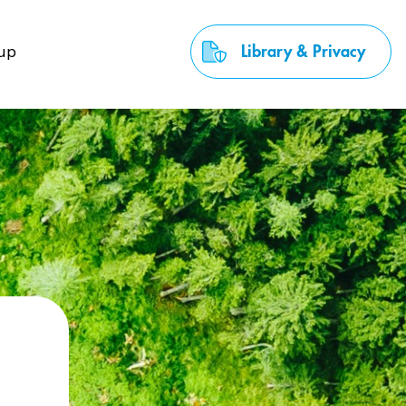
up
Library & Privacy