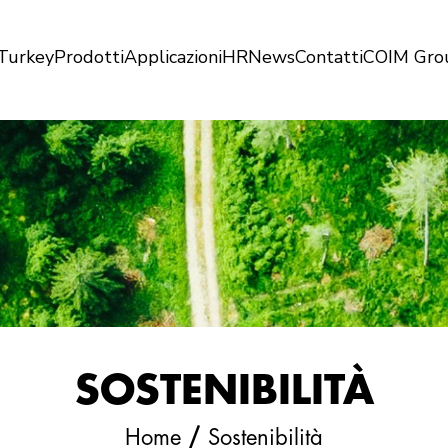
Turkey
Prodotti
Applicazioni
HR
News
Contatti
COIM Gro
SOSTENIBILITÀ
/
Home
Sostenibilità