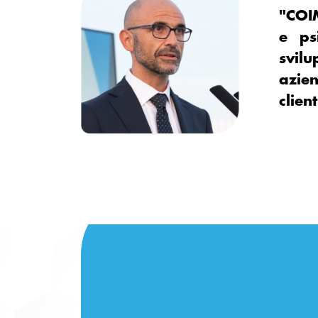
"COI
e ps
svil
azien
clien